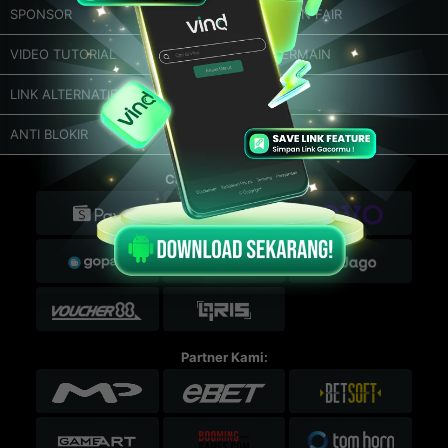
SPONSOR
PERMAINAN FAIR
VIDEO TUTORIAL
CARA BERMAIN
LINK ALTERNATIF
MOBILE
ANTI BLOKIR
Cara Pembayaran:
Partner Kami: